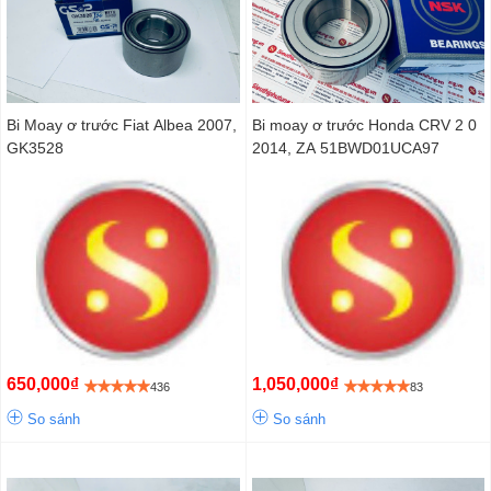
Bi Moay ơ trước Fiat Albea 2007,
Bi moay ơ trước Honda CRV 2 0
GK3528
2014, ZA 51BWD01UCA97
650,000₫
1,050,000₫
436
83
So sánh
So sánh