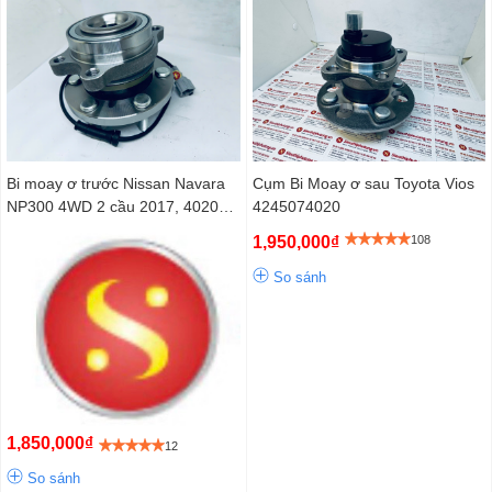
Cụm Bi Moay ơ sau Toyota Vios
Bi moay ơ trước Nissan Navara
4245074020
NP300 4WD 2 cầu 2017, 40202
4JA3A
1,950,000₫
108
So sánh
1,850,000₫
12
So sánh