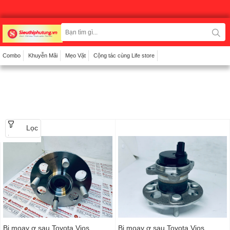
Combo
Khuyễn Mãi
Mẹo Vặt
Cộng tác cùng Life store
Lọc
Bi moay ơ sau Toyota Vios
Bi moay ơ sau Toyota Vios