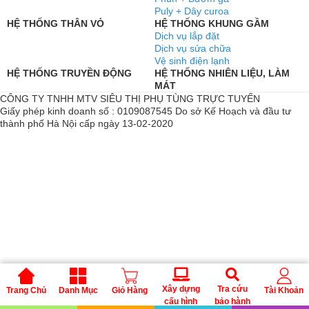
Puly + Dây curoa
HỆ THỐNG THÂN VỎ
HỆ THỐNG KHUNG GẦM
Dịch vụ lắp đặt
Dịch vụ sửa chữa
Vệ sinh điện lạnh
HỆ THỐNG TRUYỀN ĐỘNG
HỆ THỐNG NHIÊN LIỆU, LÀM
MÁT
CÔNG TY TNHH MTV SIÊU THỊ PHỤ TÙNG TRỰC TUYẾN
Giấy phép kinh doanh số : 0109087545 Do sở Kế Hoạch và đầu tư
thành phố Hà Nội cấp ngày 13-02-2020
Xây dựng
Tra cứu
Trang Chủ
Danh Mục
Giỏ Hàng
Tài Khoản
cấu hình
bảo hành