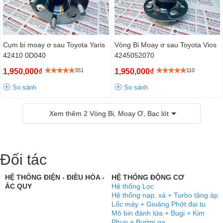
Cụm bi moay ơ sau Toyota Yaris
Vòng Bi Moay ơ sau Toyota Vios
42410 0D040
4245052070
1,950,000₫
351
1,950,000₫
110
So sánh
So sánh
Xem thêm
2
Vòng Bi, Moay Ơ, Bạc lót
Đối tác
HỆ THỐNG ĐIỆN - ĐIỀU HÒA -
HỆ THỐNG ĐỘNG CƠ
ẮC QUY
Hệ thống Lọc
Hệ thống nạp, xả + Turbo tăng áp
Lốc máy + Gioăng Phớt đại tu
Mô bin đánh lửa + Bugi + Kim
Phun + Bướm ga