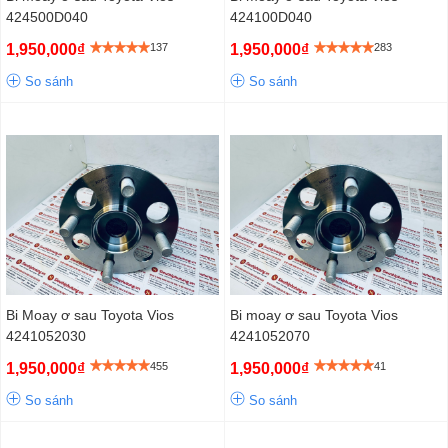
424500D040
424100D040
1,950,000₫
137
1,950,000₫
283
So sánh
So sánh
Bi Moay ơ sau Toyota Vios
Bi moay ơ sau Toyota Vios
4241052030
4241052070
1,950,000₫
455
1,950,000₫
41
So sánh
So sánh