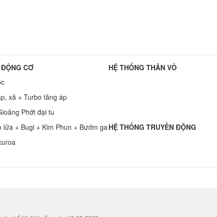
 ĐỘNG CƠ
HỆ THỐNG THÂN VỎ
ọc
p, xả + Turbo tăng áp
ioăng Phớt đại tu
h lửa + Bugi + Kim Phun + Bướm ga
HỆ THỐNG TRUYỀN ĐỘNG
curoa