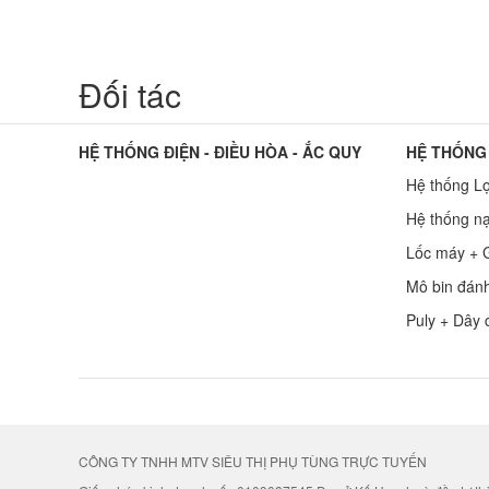
Đối tác
HỆ THỐNG ĐIỆN - ĐIỀU HÒA - ẮC QUY
HỆ THỐNG
Hệ thống L
Hệ thống nạ
Lốc máy + G
Mô bin đán
Puly + Dây 
CÔNG TY TNHH MTV SIÊU THỊ PHỤ TÙNG TRỰC TUYẾN