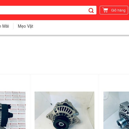
Giỏ hàng
n Mãi
Mẹo Vặt