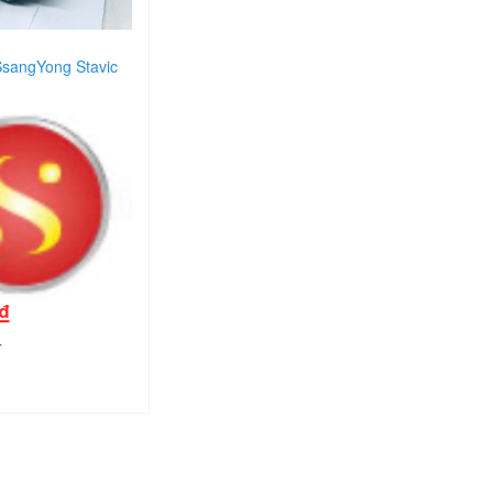
SsangYong Stavic
0₫
4