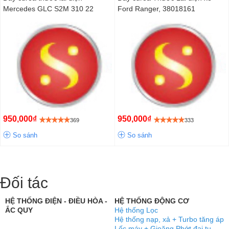
Mercedes GLC S2M 310 22
Ford Ranger, 38018161
950,000₫
950,000₫
369
333
So sánh
So sánh
Đối tác
HỆ THỐNG ĐIỆN - ĐIỀU HÒA -
HỆ THỐNG ĐỘNG CƠ
ẮC QUY
Hệ thống Lọc
Hệ thống nạp, xả + Turbo tăng áp
Lốc máy + Gioăng Phớt đại tu