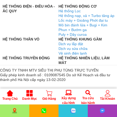
HỆ THỐNG ĐIỆN - ĐIỀU HÒA -
HỆ THỐNG ĐỘNG CƠ
ẮC QUY
Hệ thống Lọc
Hệ thống nạp, xả + Turbo tăng áp
Lốc máy + Gioăng Phớt đại tu
Mô bin đánh lửa + Bugi + Kim
Phun + Bướm ga
Puly + Dây curoa
HỆ THỐNG THÂN VỎ
HỆ THỐNG KHUNG GẦM
Dịch vụ lắp đặt
Dịch vụ sửa chữa
Vệ sinh điện lạnh
HỆ THỐNG TRUYỀN ĐỘNG
HỆ THỐNG NHIÊN LIỆU, LÀM
MÁT
CÔNG TY TNHH MTV SIÊU THỊ PHỤ TÙNG TRỰC TUYẾN
Giấy phép kinh doanh số : 0109087545 Do sở Kế Hoạch và đầu tư
thành phố Hà Nội cấp ngày 13-02-2020
Xây dựng
Tra cứu
Trang Chủ
Danh Mục
Giỏ Hàng
Tài Khoản
cấu hình
bảo hành