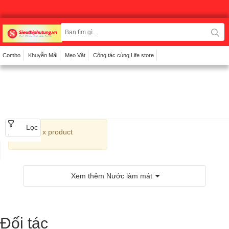
BƠM XĂNG - BƠM NHIÊN LIỆU
Combo
Khuyễn Mãi
Mẹo Vặt
Cộng tác cùng Life store
Lọc
x product
Xem thêm
Nước làm mát
Đối tác