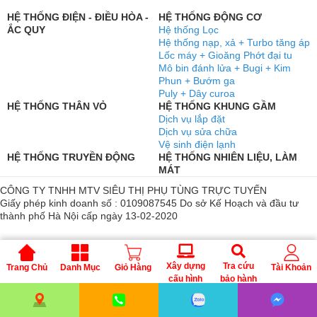
HỆ THỐNG ĐIỆN - ĐIỀU HÒA -
HỆ THỐNG ĐỘNG CƠ
ẮC QUY
Hệ thống Lọc
Hệ thống nạp, xả + Turbo tăng áp
Lốc máy + Gioăng Phớt đại tu
Mô bin đánh lửa + Bugi + Kim
Phun + Bướm ga
Puly + Dây curoa
HỆ THỐNG THÂN VỎ
HỆ THỐNG KHUNG GẦM
Dịch vụ lắp đặt
Dịch vụ sửa chữa
Vệ sinh điện lạnh
HỆ THỐNG TRUYỀN ĐỘNG
HỆ THỐNG NHIÊN LIỆU, LÀM
MÁT
CÔNG TY TNHH MTV SIÊU THỊ PHỤ TÙNG TRỰC TUYẾN
Giấy phép kinh doanh số : 0109087545 Do sở Kế Hoạch và đầu tư
thành phố Hà Nội cấp ngày 13-02-2020
Xây dựng
Tra cứu
Trang Chủ
Danh Mục
Giỏ Hàng
Tài Khoản
cấu hình
bảo hành