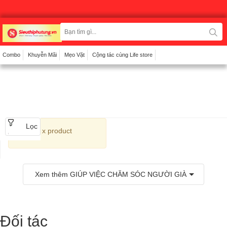
BƠM XĂNG - BƠM NHIÊN LIỆU
Combo
Khuyễn Mãi
Mẹo Vặt
Cộng tác cùng Life store
Lọc
x product
Xem thêm
GIÚP VIỆC CHĂM SÓC NGƯỜI GIÀ
Đối tác