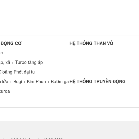
 ĐỘNG CƠ
HỆ THỐNG THÂN VỎ
ọc
p, xả + Turbo tăng áp
ioăng Phớt đại tu
h lửa + Bugi + Kim Phun + Bướm ga
HỆ THỐNG TRUYỀN ĐỘNG
curoa