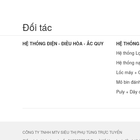
Đối tác
HỆ THỐNG ĐIỆN - ĐIỀU HÒA - ẮC QUY
HỆ THỐNG
Hệ thống L
Hệ thống nạ
Lốc máy + G
Mô bin đán
Puly + Dây 
CÔNG TY TNHH MTV SIÊU THỊ PHỤ TÙNG TRỰC TUYẾN