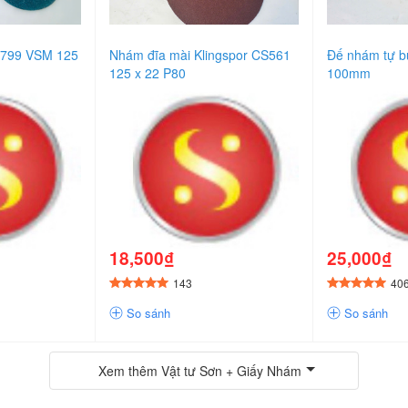
 799 VSM 125
Nhám đĩa mài Klingspor CS561
Đế nhám tự 
125 x 22 P80
100mm
18,500₫
25,000₫
143
40
So sánh
So sánh
Xem thêm
Vật tư Sơn + Giấy Nhám