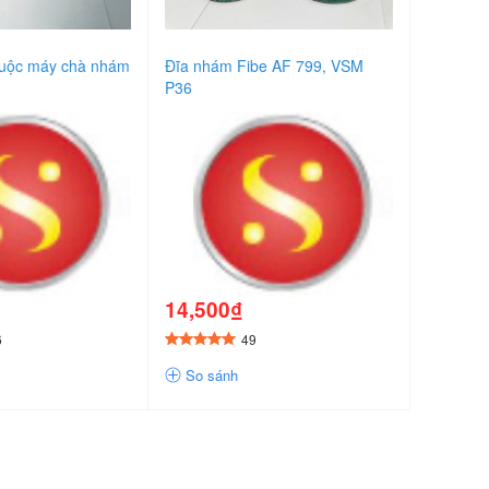
buộc máy chà nhám
Đĩa nhám Fibe AF 799, VSM
P36
14,500₫
6
49
So sánh