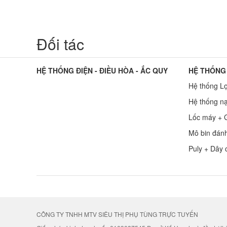
Đối tác
HỆ THỐNG ĐIỆN - ĐIỀU HÒA - ẮC QUY
HỆ THỐNG
Hệ thống L
Hệ thống nạ
Lốc máy + G
Mô bin đán
Puly + Dây 
CÔNG TY TNHH MTV SIÊU THỊ PHỤ TÙNG TRỰC TUYẾN