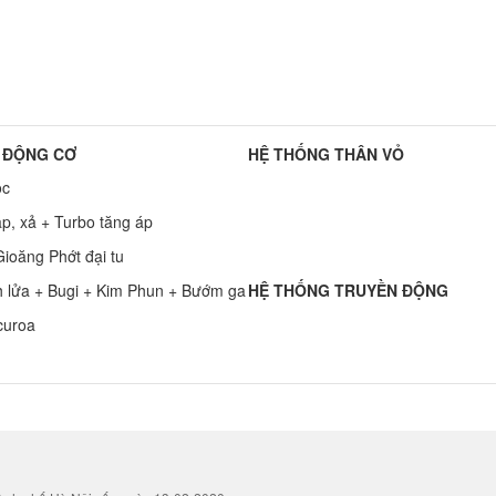
 ĐỘNG CƠ
HỆ THỐNG THÂN VỎ
ọc
p, xả + Turbo tăng áp
ioăng Phớt đại tu
h lửa + Bugi + Kim Phun + Bướm ga
HỆ THỐNG TRUYỀN ĐỘNG
curoa